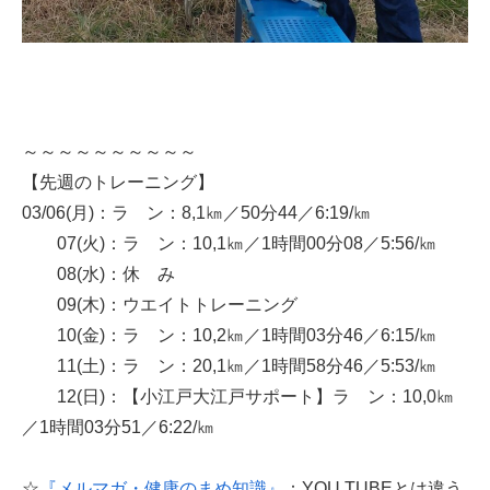
～～～～～～～～～～
【先週のトレーニング】
03/06(月)：ラ ン：8,1㎞／50分44／6:19/㎞
07(火)：ラ ン：10,1㎞／1時間00分08／5:56/㎞
08(水)：休 み
09(木)：ウエイトトレーニング
10(金)：ラ ン：10,2㎞／1時間03分46／6:15/㎞
11(土)：ラ ン：20,1㎞／1時間58分46／5:53/㎞
12(日)：【小江戸大江戸サポート】ラ ン：10,0㎞
／1時間03分51／6:22/㎞
☆
『メルマガ・健康のまめ知識』
：YOU TUBEとは違う