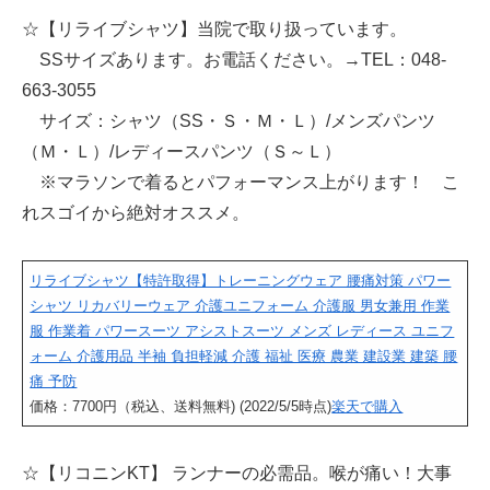
☆【リライブシャツ】当院で取り扱っています。
SSサイズあります。お電話ください。→TEL：048‐
663-3055
サイズ：シャツ（SS・Ｓ・Ｍ・Ｌ）/メンズパンツ
（Ｍ・Ｌ）/レディースパンツ（Ｓ～Ｌ）
※マラソンで着るとパフォーマンス上がります！ こ
れスゴイから絶対オススメ。
リライブシャツ【特許取得】トレーニングウェア 腰痛対策 パワー
シャツ リカバリーウェア 介護ユニフォーム 介護服 男女兼用 作業
服 作業着 パワースーツ アシストスーツ メンズ レディース ユニフ
ォーム 介護用品 半袖 負担軽減 介護 福祉 医療 農業 建設業 建築 腰
痛 予防
価格：7700円（税込、送料無料) (2022/5/5時点)
楽天で購入
☆【リコニンKT】 ランナーの必需品。喉が痛い！大事