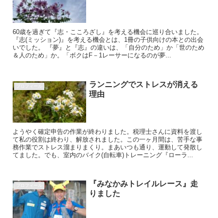
60歳を過ぎて『志・こころざし』を考える機会に巡り合いました。
『志(ミッション)』を考える機会とは、1冊の子供向けの本との出会
いでした。 『夢』と『志』の違いは、「自分のため」か「世のため
＆人のため」か。「ボクはF－1レーサーになるのが夢...
ランニングでストレスが消える
プロフィール
理由
ようやく確定申告の作業が終わりました。税理士さんに資料を渡し
て私の役割は終わり、解放されました。この一ヶ月間は、苦手な事
務作業でストレス溜まりまくり。まあいつも通り、運動して発散し
てました。でも、室内のバイク(自転車)トレーニング『ローラ...
『みなかみトレイルレース』走
プロフィール
りました