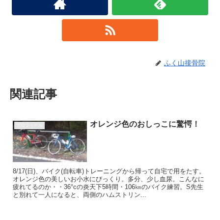
ふく山接骨院
関連記事
オレンジ色のおしっこに驚愕！
プロフィール
8/17(日)、バイク(自転車)トレーニングから帰って自宅で用をたす。
オレンジ色の美しいお小水にびっくり。多分、少し血尿。こんなに
疲れてるのか・・36°cの炎天下5時間・106㎞のバイク練習。S先生
と別れて一人になると、両側のハムストリン...