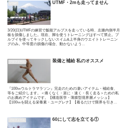
UTMF・2mも走ってません
UTMF
3/20(日)UTMFの練習で飯能アルプスを走っている時、左膝内側半月
板を損傷しました。現在、脚を使うトレーニングはすべて禁止。プ
ルブイを使ってキックしないスイム&上半身のウエイトトレーニン
グのみ。中等度の損傷の場合、動かないよう...
装備と補給 私のオススメ
プロフィール
『100㎞ウルトラマラソン』完走のための凄いアイテム・補給食、
等をご紹介します。＜痛くなく・楽に・速く・長く走る＞ための私
のお薦めアイテムです。【構造医学・薄膜型境界層メッシュ】
【100㎞を闘える栄養素・ユーグレナ】【着るだけで限界を引き...
60にして志を立てる①
プロフィール