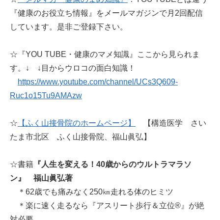
『健康のお役立ち情報』をメールマガジンで月2回配信
しています。是非ご登録下さい。
☆『YOU TUBE・健康のマメ知識』ここから見られま
す。↓ ↓目からウロコの面白知識！
https://www.youtube.com/channel/UCs3Q609-
Ruc1o15Tu9AMAzw
☆
【ふく山接骨院のホームページ】
【構造医学 さい
たま市北区 ふく山接骨院、福山眞弘】
☆書籍
『人生を変える！40歳からのウルトラマラソ
ン』
福山眞弘著
＊62歳でも痛みなく250㎞走れる体のヒミツ
＊楽に速く走るなら『アスリート歩行＆立位®』が絶
対必要