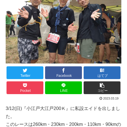
Twitter
Facebook
はてブ
Pocket
LINE
コピー
2023.03.19
3/12(日)『小江戸大江戸200Ｋ』に私設エイドを出しまし
た。
このレースは260km・230km・200km・110km・90kmの