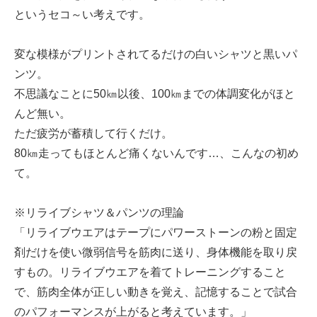
というセコ～い考えです。
変な模様がプリントされてるだけの白いシャツと黒いパ
ンツ。
不思議なことに50㎞以後、100㎞までの体調変化がほと
んど無い。
ただ疲労が蓄積して行くだけ。
80㎞走ってもほとんど痛くないんです…、こんなの初め
て。
※リライブシャツ＆パンツの理論
「リライブウエアはテープにパワーストーンの粉と固定
剤だけを使い微弱信号を筋肉に送り、身体機能を取り戻
すもの。リライブウエアを着てトレーニングすること
で、筋肉全体が正しい動きを覚え、記憶することで試合
のパフォーマンスが上がると考えています。」