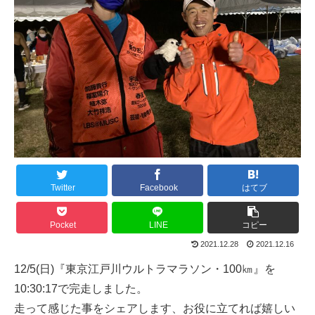
Twitter
Facebook
はてブ
Pocket
LINE
コピー
2021.12.28
2021.12.16
12/5(日)『東京江戸川ウルトラマラソン・100㎞』を
10:30:17で完走しました。
走って感じた事をシェアします、お役に立てれば嬉しい