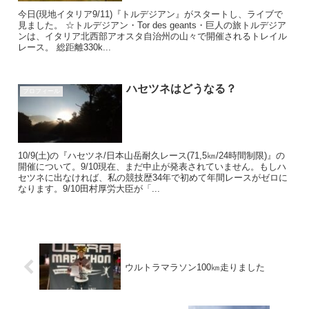
今日(現地イタリア9/11)『トルデジアン』がスタートし、ライブで
見ました。 ☆トルデジアン・Tor des geants・巨人の旅トルデジア
ンは、イタリア北西部アオスタ自治州の山々で開催されるトレイル
レース。 総距離330k...
ハセツネはどうなる？
プロフィール
10/9(土)の『ハセツネ/日本山岳耐久レース(71,5㎞/24時間制限)』の
開催について。9/10現在、まだ中止が発表されていません。もしハ
セツネに出なければ、私の競技歴34年で初めて年間レースがゼロに
なります。9/10田村厚労大臣が「...
ウルトラマラソン100㎞走りました