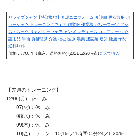
リライブシャツ【特許取得】介護ユニフォーム 介護服 男女兼用 パ
ワーシャツ トレーニングウェア 作業服 作業着 パワースーツ アシ
ストスーツ リカバリーウェア メンズ レディース ユニフォーム 介
護用品 半袖 負担軽減 介護 福祉 医療 農業 建設業 建築 腰痛 予防
送料無料
価格：7700円（税込、送料無料) (2021/12/28時点)
楽天で購入
【先週のトレーニング】
12/06(月)：休 み
07(火)：休 み
08(水)：休 み
09(木)：休 み
10(金)：ラ ン：10,1㎞／1時間04分24／6:20/㎞