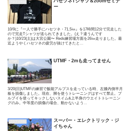
ハセツネTシャツ＆zoomセミナ
プロフィール
ー
10/9に『一人で勝手にハセツネ・71,5㎞』を17時間12分で完走した
ので完走Tシャツが送られてきました。(え？違うんです
か？)10/23(土)は大宮公園〜 Reds練習場方面を26㎞走りました。最
近ようやくハセツネの疲労が抜けてきたと...
UTMF・2mも走ってません
UTMF
3/20(日)UTMFの練習で飯能アルプスを走っている時、左膝内側半月
板を損傷しました。現在、脚を使うトレーニングはすべて禁止。プ
ルブイを使ってキックしないスイム&上半身のウエイトトレーニン
グのみ。中等度の損傷の場合、動かないよう...
スーパー・エレクトリック・ジ
プロフィール
イちゃん