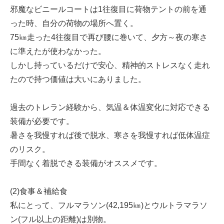
邪魔なビニールコートは1往復目に荷物テントの前を通
った時、自分の荷物の場所へ置く。
75㎞走った4往復目で再び腰に巻いて、夕方～夜の寒さ
に準えたが使わなかった。
しかし持っているだけで安心、精神的ストレスなく走れ
たので持つ価値は大いにありました。
過去のトレラン経験から、気温＆体温変化に対応できる
装備が必要です。
暑さを我慢すれば後で脱水、寒さを我慢すれば低体温症
のリスク。
手間なく着脱できる装備がオススメです。
(2)食事＆補給食
私にとって、フルマラソン(42,195㎞)とウルトラマラソ
ン(フル以上の距離)は別物。