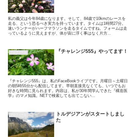
私の義父は今年84歳になります。そして、84歳で10kmのレースを
走る、という恐るべき実力を持っています。タイムは1時間27分。
速いランナーがハーフマラソンを走るタイムですね。フォームは走
っているように見えますが、体が宙に浮く事はなく片方...
『チャレンジ555』やってます！
プロフィール
『チャレンジ555』は、私のFaceBookライブです。月曜日～土曜日
の朝5時55分から配信してます。早朝直接見なくても、いつでもお
好きな時間に見られます。内容は、私が30年間学んできた『構造医
学』のマメ知識。NETで検索しても出てこない...
トルデジアンがスタートしまし
プロフィール
た