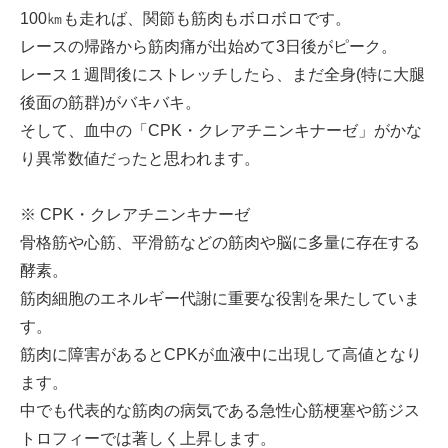
100㎞も走れば、関節も筋肉もボロボロです。
レースの帰路から筋肉痛が出始めて3日後がピーク。
レース１週間後にストレッチしたら、まだ全身(特に大腿
後面の筋群)がバキバキ。
そして、血中の「CPK・クレアチニンキナーゼ」がかな
り異常数値だったと思われます。
※ CPK・クレアチニンキナーゼ
骨格筋や心筋、平滑筋などの筋肉や脳に多量に存在する
酵素。
筋肉細胞のエネルギー代謝に重要な役割を果たしていま
す。
筋肉に障害があるとCPKが血液中に出現して高値となり
ます。
中でも代表的な筋肉の病気である急性心筋梗塞や筋ジス
トロフィーでは著しく上昇します。